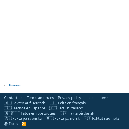
Forums
Contact us
Terms and rules
Privacy policy
Help
Home
🇩🇪 Fakten auf Deutsch
🇫🇷 Faits en français
🇪🇸 Hechos en Español
🇮🇹 Fatti in Italiano
🇧🇷 🇵🇹 Fatos em português
🇩🇰 Fakta på dansk
🇸🇪 Fakta på svenska
🇳🇴 Fakta på norsk
🇫🇮 Faktat suomeksi
🌍 Facts
R
S