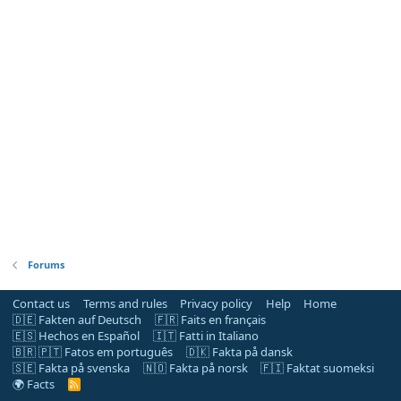
Forums
Contact us
Terms and rules
Privacy policy
Help
Home
🇩🇪 Fakten auf Deutsch
🇫🇷 Faits en français
🇪🇸 Hechos en Español
🇮🇹 Fatti in Italiano
🇧🇷 🇵🇹 Fatos em português
🇩🇰 Fakta på dansk
🇸🇪 Fakta på svenska
🇳🇴 Fakta på norsk
🇫🇮 Faktat suomeksi
🌍 Facts
R
S