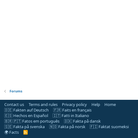
Forums
Contact us
Terms and rules
Privacy policy
Help
Home
🇩🇪 Fakten auf Deutsch
🇫🇷 Faits en français
🇪🇸 Hechos en Español
🇮🇹 Fatti in Italiano
🇧🇷 🇵🇹 Fatos em português
🇩🇰 Fakta på dansk
🇸🇪 Fakta på svenska
🇳🇴 Fakta på norsk
🇫🇮 Faktat suomeksi
🌍 Facts
R
S