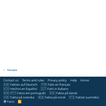
Forums
Contact us
Terms and rules
Privacy policy
Help
Home
🇩🇪 Fakten auf Deutsch
🇫🇷 Faits en français
🇪🇸 Hechos en Español
🇮🇹 Fatti in Italiano
🇧🇷 🇵🇹 Fatos em português
🇩🇰 Fakta på dansk
🇸🇪 Fakta på svenska
🇳🇴 Fakta på norsk
🇫🇮 Faktat suomeksi
🌍 Facts
R
S