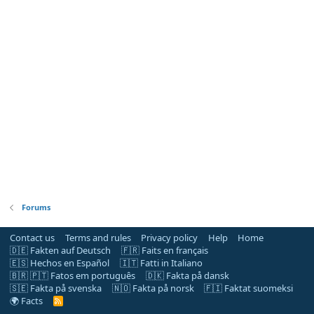
Forums
Contact us
Terms and rules
Privacy policy
Help
Home
🇩🇪 Fakten auf Deutsch
🇫🇷 Faits en français
🇪🇸 Hechos en Español
🇮🇹 Fatti in Italiano
🇧🇷 🇵🇹 Fatos em português
🇩🇰 Fakta på dansk
🇸🇪 Fakta på svenska
🇳🇴 Fakta på norsk
🇫🇮 Faktat suomeksi
🌍 Facts
R
S