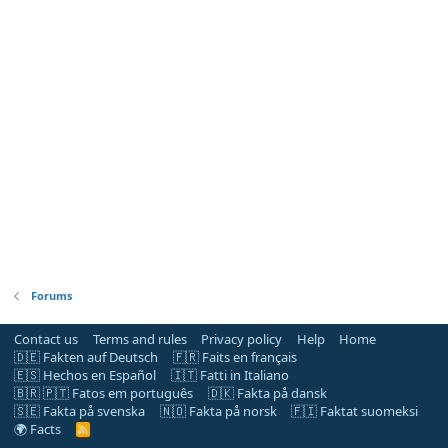
Forums
Contact us
Terms and rules
Privacy policy
Help
Home
🇩🇪 Fakten auf Deutsch
🇫🇷 Faits en français
🇪🇸 Hechos en Español
🇮🇹 Fatti in Italiano
🇧🇷 🇵🇹 Fatos em português
🇩🇰 Fakta på dansk
🇸🇪 Fakta på svenska
🇳🇴 Fakta på norsk
🇫🇮 Faktat suomeksi
🌍 Facts
R
S