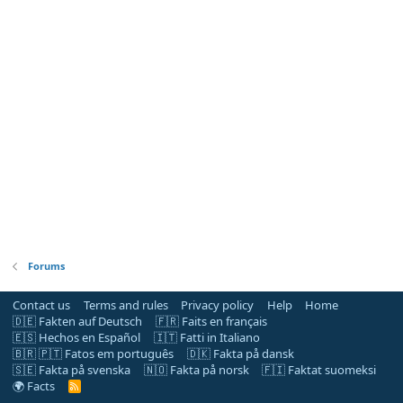
Forums
Contact us
Terms and rules
Privacy policy
Help
Home
🇩🇪 Fakten auf Deutsch
🇫🇷 Faits en français
🇪🇸 Hechos en Español
🇮🇹 Fatti in Italiano
🇧🇷 🇵🇹 Fatos em português
🇩🇰 Fakta på dansk
🇸🇪 Fakta på svenska
🇳🇴 Fakta på norsk
🇫🇮 Faktat suomeksi
🌍 Facts
R
S