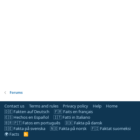
Forums
Contact us
Terms and rules
Privacy policy
Help
Home
🇩🇪 Fakten auf Deutsch
🇫🇷 Faits en français
🇪🇸 Hechos en Español
🇮🇹 Fatti in Italiano
🇧🇷 🇵🇹 Fatos em português
🇩🇰 Fakta på dansk
🇸🇪 Fakta på svenska
🇳🇴 Fakta på norsk
🇫🇮 Faktat suomeksi
🌍 Facts
R
S