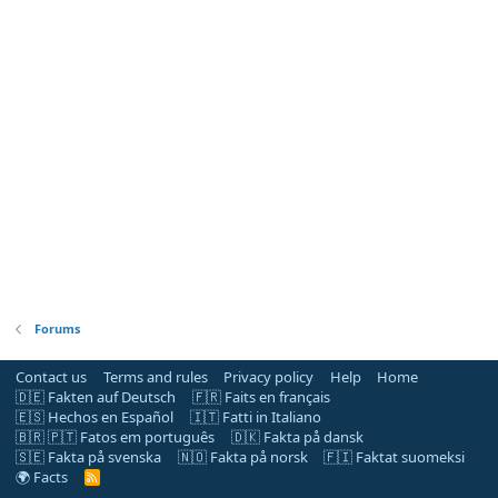
Forums
Contact us
Terms and rules
Privacy policy
Help
Home
🇩🇪 Fakten auf Deutsch
🇫🇷 Faits en français
🇪🇸 Hechos en Español
🇮🇹 Fatti in Italiano
🇧🇷 🇵🇹 Fatos em português
🇩🇰 Fakta på dansk
🇸🇪 Fakta på svenska
🇳🇴 Fakta på norsk
🇫🇮 Faktat suomeksi
🌍 Facts
R
S