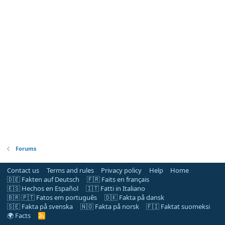
Forums
Contact us
Terms and rules
Privacy policy
Help
Home
🇩🇪 Fakten auf Deutsch
🇫🇷 Faits en français
🇪🇸 Hechos en Español
🇮🇹 Fatti in Italiano
🇧🇷 🇵🇹 Fatos em português
🇩🇰 Fakta på dansk
🇸🇪 Fakta på svenska
🇳🇴 Fakta på norsk
🇫🇮 Faktat suomeksi
🌍 Facts
R
S