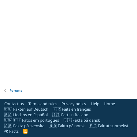
Forums
Contact us
Terms and rules
Privacy policy
Help
Home
🇩🇪 Fakten auf Deutsch
🇫🇷 Faits en français
🇪🇸 Hechos en Español
🇮🇹 Fatti in Italiano
🇧🇷 🇵🇹 Fatos em português
🇩🇰 Fakta på dansk
🇸🇪 Fakta på svenska
🇳🇴 Fakta på norsk
🇫🇮 Faktat suomeksi
🌍 Facts
R
S