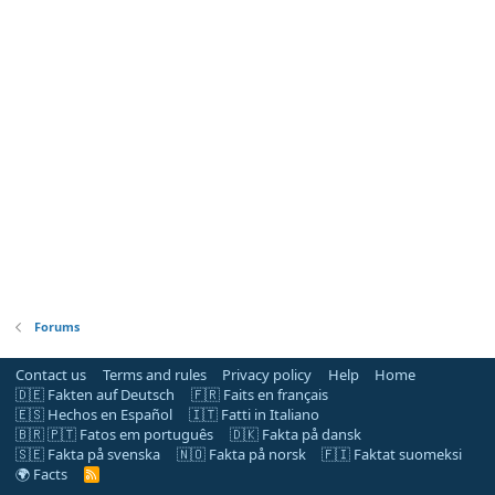
Forums
Contact us
Terms and rules
Privacy policy
Help
Home
🇩🇪 Fakten auf Deutsch
🇫🇷 Faits en français
🇪🇸 Hechos en Español
🇮🇹 Fatti in Italiano
🇧🇷 🇵🇹 Fatos em português
🇩🇰 Fakta på dansk
🇸🇪 Fakta på svenska
🇳🇴 Fakta på norsk
🇫🇮 Faktat suomeksi
🌍 Facts
R
S