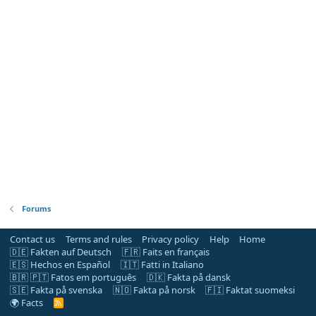
Forums
Contact us
Terms and rules
Privacy policy
Help
Home
🇩🇪 Fakten auf Deutsch
🇫🇷 Faits en français
🇪🇸 Hechos en Español
🇮🇹 Fatti in Italiano
🇧🇷 🇵🇹 Fatos em português
🇩🇰 Fakta på dansk
🇸🇪 Fakta på svenska
🇳🇴 Fakta på norsk
🇫🇮 Faktat suomeksi
🌍 Facts
R
S