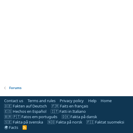
Forums
Contact us
Terms and rules
Privacy policy
Help
Home
🇩🇪 Fakten auf Deutsch
🇫🇷 Faits en français
🇪🇸 Hechos en Español
🇮🇹 Fatti in Italiano
🇧🇷 🇵🇹 Fatos em português
🇩🇰 Fakta på dansk
🇸🇪 Fakta på svenska
🇳🇴 Fakta på norsk
🇫🇮 Faktat suomeksi
🌍 Facts
R
S