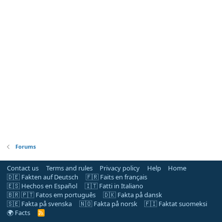
Forums
Contact us
Terms and rules
Privacy policy
Help
Home
🇩🇪 Fakten auf Deutsch
🇫🇷 Faits en français
🇪🇸 Hechos en Español
🇮🇹 Fatti in Italiano
🇧🇷 🇵🇹 Fatos em português
🇩🇰 Fakta på dansk
🇸🇪 Fakta på svenska
🇳🇴 Fakta på norsk
🇫🇮 Faktat suomeksi
🌍 Facts
R
S