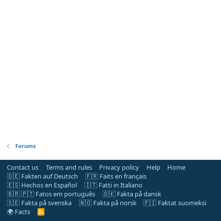
Forums
Contact us
Terms and rules
Privacy policy
Help
Home
🇩🇪 Fakten auf Deutsch
🇫🇷 Faits en français
🇪🇸 Hechos en Español
🇮🇹 Fatti in Italiano
🇧🇷 🇵🇹 Fatos em português
🇩🇰 Fakta på dansk
🇸🇪 Fakta på svenska
🇳🇴 Fakta på norsk
🇫🇮 Faktat suomeksi
🌍 Facts
R
S