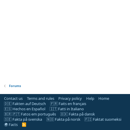
Forums
Contact us
Terms and rules
Privacy policy
Help
Home
🇩🇪 Fakten auf Deutsch
🇫🇷 Faits en français
🇪🇸 Hechos en Español
🇮🇹 Fatti in Italiano
🇧🇷 🇵🇹 Fatos em português
🇩🇰 Fakta på dansk
🇸🇪 Fakta på svenska
🇳🇴 Fakta på norsk
🇫🇮 Faktat suomeksi
🌍 Facts
R
S