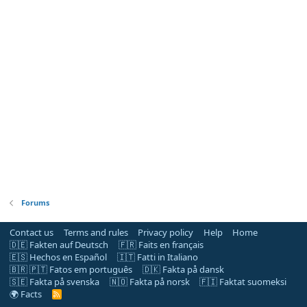
Forums
Contact us
Terms and rules
Privacy policy
Help
Home
🇩🇪 Fakten auf Deutsch
🇫🇷 Faits en français
🇪🇸 Hechos en Español
🇮🇹 Fatti in Italiano
🇧🇷 🇵🇹 Fatos em português
🇩🇰 Fakta på dansk
🇸🇪 Fakta på svenska
🇳🇴 Fakta på norsk
🇫🇮 Faktat suomeksi
🌍 Facts
R
S