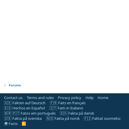
Forums
Contact us
Terms and rules
Privacy policy
Help
Home
🇩🇪 Fakten auf Deutsch
🇫🇷 Faits en français
🇪🇸 Hechos en Español
🇮🇹 Fatti in Italiano
🇧🇷 🇵🇹 Fatos em português
🇩🇰 Fakta på dansk
🇸🇪 Fakta på svenska
🇳🇴 Fakta på norsk
🇫🇮 Faktat suomeksi
🌍 Facts
R
S