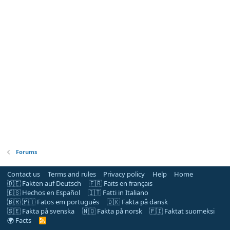
Forums
Contact us
Terms and rules
Privacy policy
Help
Home
🇩🇪 Fakten auf Deutsch
🇫🇷 Faits en français
🇪🇸 Hechos en Español
🇮🇹 Fatti in Italiano
🇧🇷 🇵🇹 Fatos em português
🇩🇰 Fakta på dansk
🇸🇪 Fakta på svenska
🇳🇴 Fakta på norsk
🇫🇮 Faktat suomeksi
🌍 Facts
R
S