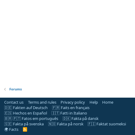
Forums
Contact us
Terms and rules
Privacy policy
Help
Home
🇩🇪 Fakten auf Deutsch
🇫🇷 Faits en français
🇪🇸 Hechos en Español
🇮🇹 Fatti in Italiano
🇧🇷 🇵🇹 Fatos em português
🇩🇰 Fakta på dansk
🇸🇪 Fakta på svenska
🇳🇴 Fakta på norsk
🇫🇮 Faktat suomeksi
🌍 Facts
R
S