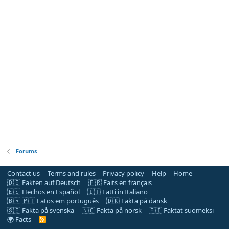
Forums
Contact us
Terms and rules
Privacy policy
Help
Home
🇩🇪 Fakten auf Deutsch
🇫🇷 Faits en français
🇪🇸 Hechos en Español
🇮🇹 Fatti in Italiano
🇧🇷 🇵🇹 Fatos em português
🇩🇰 Fakta på dansk
🇸🇪 Fakta på svenska
🇳🇴 Fakta på norsk
🇫🇮 Faktat suomeksi
🌍 Facts
R
S