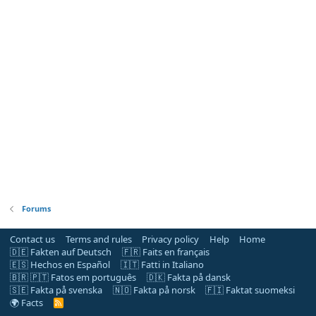
Forums
Contact us
Terms and rules
Privacy policy
Help
Home
🇩🇪 Fakten auf Deutsch
🇫🇷 Faits en français
🇪🇸 Hechos en Español
🇮🇹 Fatti in Italiano
🇧🇷 🇵🇹 Fatos em português
🇩🇰 Fakta på dansk
🇸🇪 Fakta på svenska
🇳🇴 Fakta på norsk
🇫🇮 Faktat suomeksi
🌍 Facts
R
S