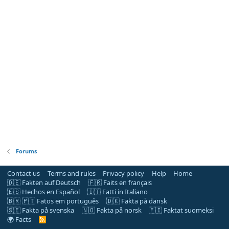
Forums
Contact us
Terms and rules
Privacy policy
Help
Home
🇩🇪 Fakten auf Deutsch
🇫🇷 Faits en français
🇪🇸 Hechos en Español
🇮🇹 Fatti in Italiano
🇧🇷 🇵🇹 Fatos em português
🇩🇰 Fakta på dansk
🇸🇪 Fakta på svenska
🇳🇴 Fakta på norsk
🇫🇮 Faktat suomeksi
🌍 Facts
R
S