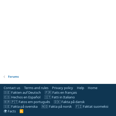
Forums
Contact us
Terms and rules
Privacy policy
Help
Home
🇩🇪 Fakten auf Deutsch
🇫🇷 Faits en français
🇪🇸 Hechos en Español
🇮🇹 Fatti in Italiano
🇧🇷 🇵🇹 Fatos em português
🇩🇰 Fakta på dansk
🇸🇪 Fakta på svenska
🇳🇴 Fakta på norsk
🇫🇮 Faktat suomeksi
🌍 Facts
R
S