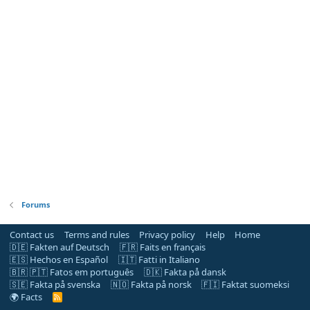
Forums
Contact us
Terms and rules
Privacy policy
Help
Home
🇩🇪 Fakten auf Deutsch
🇫🇷 Faits en français
🇪🇸 Hechos en Español
🇮🇹 Fatti in Italiano
🇧🇷 🇵🇹 Fatos em português
🇩🇰 Fakta på dansk
🇸🇪 Fakta på svenska
🇳🇴 Fakta på norsk
🇫🇮 Faktat suomeksi
🌍 Facts
R
S