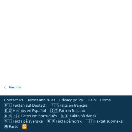
Forums
Contact us
Terms and rules
Privacy policy
Help
Home
🇩🇪 Fakten auf Deutsch
🇫🇷 Faits en français
🇪🇸 Hechos en Español
🇮🇹 Fatti in Italiano
🇧🇷 🇵🇹 Fatos em português
🇩🇰 Fakta på dansk
🇸🇪 Fakta på svenska
🇳🇴 Fakta på norsk
🇫🇮 Faktat suomeksi
🌍 Facts
R
S