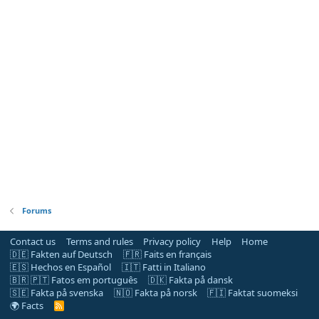
Forums
Contact us
Terms and rules
Privacy policy
Help
Home
🇩🇪 Fakten auf Deutsch
🇫🇷 Faits en français
🇪🇸 Hechos en Español
🇮🇹 Fatti in Italiano
🇧🇷 🇵🇹 Fatos em português
🇩🇰 Fakta på dansk
🇸🇪 Fakta på svenska
🇳🇴 Fakta på norsk
🇫🇮 Faktat suomeksi
🌍 Facts
R
S