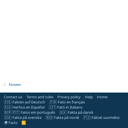
Forums
Contact us
Terms and rules
Privacy policy
Help
Home
🇩🇪 Fakten auf Deutsch
🇫🇷 Faits en français
🇪🇸 Hechos en Español
🇮🇹 Fatti in Italiano
🇧🇷 🇵🇹 Fatos em português
🇩🇰 Fakta på dansk
🇸🇪 Fakta på svenska
🇳🇴 Fakta på norsk
🇫🇮 Faktat suomeksi
🌍 Facts
R
S