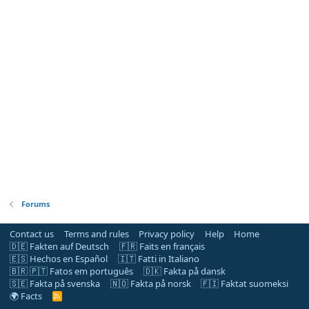
Forums
Contact us
Terms and rules
Privacy policy
Help
Home
🇩🇪 Fakten auf Deutsch
🇫🇷 Faits en français
🇪🇸 Hechos en Español
🇮🇹 Fatti in Italiano
🇧🇷 🇵🇹 Fatos em português
🇩🇰 Fakta på dansk
🇸🇪 Fakta på svenska
🇳🇴 Fakta på norsk
🇫🇮 Faktat suomeksi
🌍 Facts
R
S