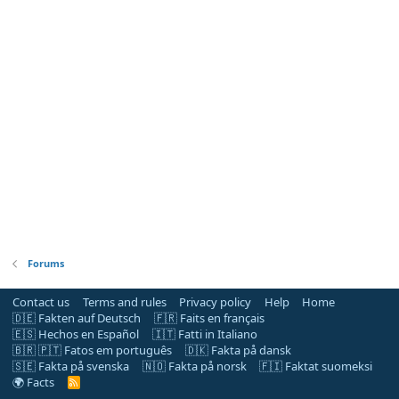
Forums
Contact us
Terms and rules
Privacy policy
Help
Home
🇩🇪 Fakten auf Deutsch
🇫🇷 Faits en français
🇪🇸 Hechos en Español
🇮🇹 Fatti in Italiano
🇧🇷 🇵🇹 Fatos em português
🇩🇰 Fakta på dansk
🇸🇪 Fakta på svenska
🇳🇴 Fakta på norsk
🇫🇮 Faktat suomeksi
🌍 Facts
R
S