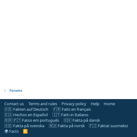
Forums
Contact us
Terms and rules
Privacy policy
Help
Home
🇩🇪 Fakten auf Deutsch
🇫🇷 Faits en français
🇪🇸 Hechos en Español
🇮🇹 Fatti in Italiano
🇧🇷 🇵🇹 Fatos em português
🇩🇰 Fakta på dansk
🇸🇪 Fakta på svenska
🇳🇴 Fakta på norsk
🇫🇮 Faktat suomeksi
🌍 Facts
R
S