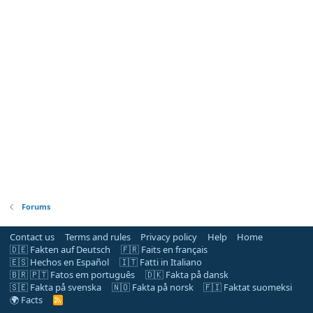
Forums
Contact us
Terms and rules
Privacy policy
Help
Home
🇩🇪 Fakten auf Deutsch
🇫🇷 Faits en français
🇪🇸 Hechos en Español
🇮🇹 Fatti in Italiano
🇧🇷 🇵🇹 Fatos em português
🇩🇰 Fakta på dansk
🇸🇪 Fakta på svenska
🇳🇴 Fakta på norsk
🇫🇮 Faktat suomeksi
🌍 Facts
R
S