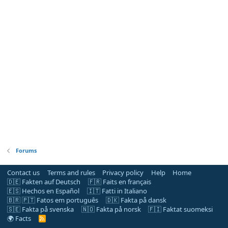
Forums
Contact us
Terms and rules
Privacy policy
Help
Home
🇩🇪 Fakten auf Deutsch
🇫🇷 Faits en français
🇪🇸 Hechos en Español
🇮🇹 Fatti in Italiano
🇧🇷 🇵🇹 Fatos em português
🇩🇰 Fakta på dansk
🇸🇪 Fakta på svenska
🇳🇴 Fakta på norsk
🇫🇮 Faktat suomeksi
🌍 Facts
R
S