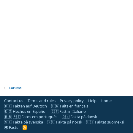
Forums
Contact us
Terms and rules
Privacy policy
Help
Home
🇩🇪 Fakten auf Deutsch
🇫🇷 Faits en français
🇪🇸 Hechos en Español
🇮🇹 Fatti in Italiano
🇧🇷 🇵🇹 Fatos em português
🇩🇰 Fakta på dansk
🇸🇪 Fakta på svenska
🇳🇴 Fakta på norsk
🇫🇮 Faktat suomeksi
🌍 Facts
R
S