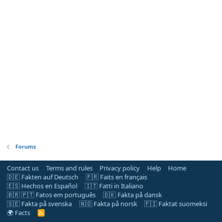
Forums
Contact us
Terms and rules
Privacy policy
Help
Home
🇩🇪 Fakten auf Deutsch
🇫🇷 Faits en français
🇪🇸 Hechos en Español
🇮🇹 Fatti in Italiano
🇧🇷 🇵🇹 Fatos em português
🇩🇰 Fakta på dansk
🇸🇪 Fakta på svenska
🇳🇴 Fakta på norsk
🇫🇮 Faktat suomeksi
🌍 Facts
R
S