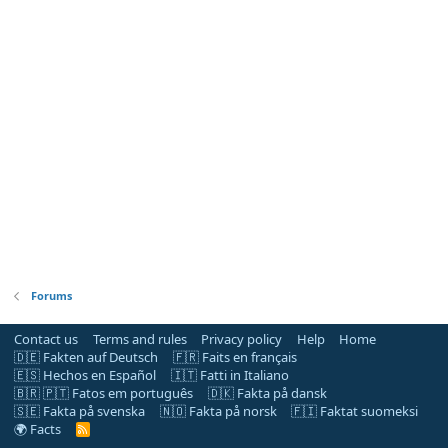
Forums
Contact us
Terms and rules
Privacy policy
Help
Home
🇩🇪 Fakten auf Deutsch
🇫🇷 Faits en français
🇪🇸 Hechos en Español
🇮🇹 Fatti in Italiano
🇧🇷 🇵🇹 Fatos em português
🇩🇰 Fakta på dansk
🇸🇪 Fakta på svenska
🇳🇴 Fakta på norsk
🇫🇮 Faktat suomeksi
🌍 Facts
R
S