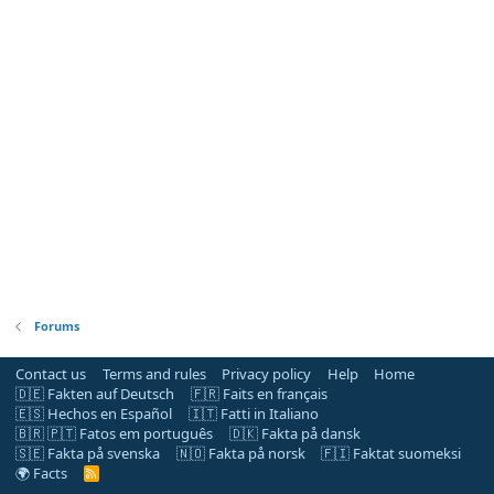
Forums
Contact us
Terms and rules
Privacy policy
Help
Home
🇩🇪 Fakten auf Deutsch
🇫🇷 Faits en français
🇪🇸 Hechos en Español
🇮🇹 Fatti in Italiano
🇧🇷 🇵🇹 Fatos em português
🇩🇰 Fakta på dansk
🇸🇪 Fakta på svenska
🇳🇴 Fakta på norsk
🇫🇮 Faktat suomeksi
🌍 Facts
R
S