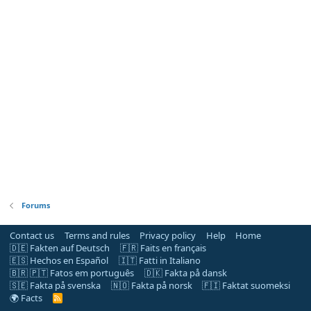
Forums
Contact us
Terms and rules
Privacy policy
Help
Home
🇩🇪 Fakten auf Deutsch
🇫🇷 Faits en français
🇪🇸 Hechos en Español
🇮🇹 Fatti in Italiano
🇧🇷 🇵🇹 Fatos em português
🇩🇰 Fakta på dansk
🇸🇪 Fakta på svenska
🇳🇴 Fakta på norsk
🇫🇮 Faktat suomeksi
🌍 Facts
R
S