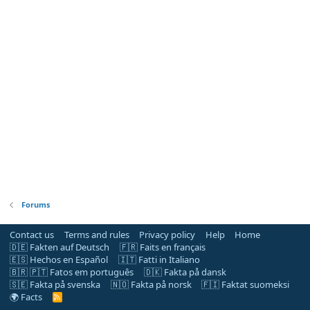
Forums
Contact us
Terms and rules
Privacy policy
Help
Home
🇩🇪 Fakten auf Deutsch
🇫🇷 Faits en français
🇪🇸 Hechos en Español
🇮🇹 Fatti in Italiano
🇧🇷 🇵🇹 Fatos em português
🇩🇰 Fakta på dansk
🇸🇪 Fakta på svenska
🇳🇴 Fakta på norsk
🇫🇮 Faktat suomeksi
🌍 Facts
R
S