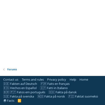
Forums
Contact us
Terms and rules
Privacy policy
Help
Home
🇩🇪 Fakten auf Deutsch
🇫🇷 Faits en français
🇪🇸 Hechos en Español
🇮🇹 Fatti in Italiano
🇧🇷 🇵🇹 Fatos em português
🇩🇰 Fakta på dansk
🇸🇪 Fakta på svenska
🇳🇴 Fakta på norsk
🇫🇮 Faktat suomeksi
🌍 Facts
R
S