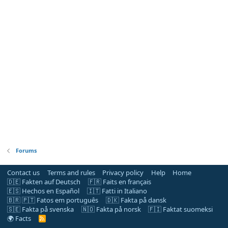
Forums
Contact us
Terms and rules
Privacy policy
Help
Home
🇩🇪 Fakten auf Deutsch
🇫🇷 Faits en français
🇪🇸 Hechos en Español
🇮🇹 Fatti in Italiano
🇧🇷 🇵🇹 Fatos em português
🇩🇰 Fakta på dansk
🇸🇪 Fakta på svenska
🇳🇴 Fakta på norsk
🇫🇮 Faktat suomeksi
🌍 Facts
R
S