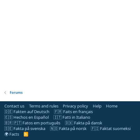
Forums
Contact us
Terms and rules
Privacy policy
Help
Home
🇩🇪 Fakten auf Deutsch
🇫🇷 Faits en français
🇪🇸 Hechos en Español
🇮🇹 Fatti in Italiano
🇧🇷 🇵🇹 Fatos em português
🇩🇰 Fakta på dansk
🇸🇪 Fakta på svenska
🇳🇴 Fakta på norsk
🇫🇮 Faktat suomeksi
🌍 Facts
R
S