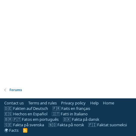
Forums
Contact us
Terms and rules
Privacy policy
Help
Home
🇩🇪 Fakten auf Deutsch
🇫🇷 Faits en français
🇪🇸 Hechos en Español
🇮🇹 Fatti in Italiano
🇧🇷 🇵🇹 Fatos em português
🇩🇰 Fakta på dansk
🇸🇪 Fakta på svenska
🇳🇴 Fakta på norsk
🇫🇮 Faktat suomeksi
🌍 Facts
R
S