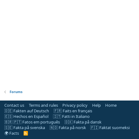
Forums
Contact us
Terms and rules
Privacy policy
Help
Home
🇩🇪 Fakten auf Deutsch
🇫🇷 Faits en français
🇪🇸 Hechos en Español
🇮🇹 Fatti in Italiano
🇧🇷 🇵🇹 Fatos em português
🇩🇰 Fakta på dansk
🇸🇪 Fakta på svenska
🇳🇴 Fakta på norsk
🇫🇮 Faktat suomeksi
🌍 Facts
R
S