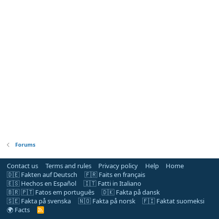
Forums
Contact us
Terms and rules
Privacy policy
Help
Home
🇩🇪 Fakten auf Deutsch
🇫🇷 Faits en français
🇪🇸 Hechos en Español
🇮🇹 Fatti in Italiano
🇧🇷 🇵🇹 Fatos em português
🇩🇰 Fakta på dansk
🇸🇪 Fakta på svenska
🇳🇴 Fakta på norsk
🇫🇮 Faktat suomeksi
🌍 Facts
R
S