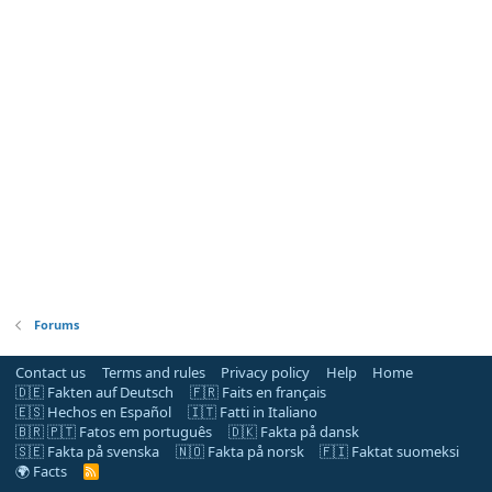
Forums
Contact us
Terms and rules
Privacy policy
Help
Home
🇩🇪 Fakten auf Deutsch
🇫🇷 Faits en français
🇪🇸 Hechos en Español
🇮🇹 Fatti in Italiano
🇧🇷 🇵🇹 Fatos em português
🇩🇰 Fakta på dansk
🇸🇪 Fakta på svenska
🇳🇴 Fakta på norsk
🇫🇮 Faktat suomeksi
🌍 Facts
R
S