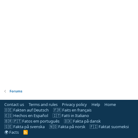
Forums
Contact us
Terms and rules
Privacy policy
Help
Home
🇩🇪 Fakten auf Deutsch
🇫🇷 Faits en français
🇪🇸 Hechos en Español
🇮🇹 Fatti in Italiano
🇧🇷 🇵🇹 Fatos em português
🇩🇰 Fakta på dansk
🇸🇪 Fakta på svenska
🇳🇴 Fakta på norsk
🇫🇮 Faktat suomeksi
🌍 Facts
R
S