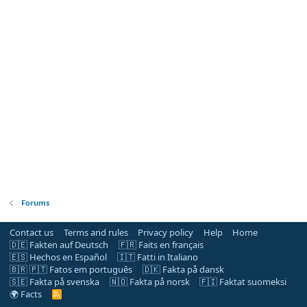
Forums
Contact us
Terms and rules
Privacy policy
Help
Home
🇩🇪 Fakten auf Deutsch
🇫🇷 Faits en français
🇪🇸 Hechos en Español
🇮🇹 Fatti in Italiano
🇧🇷 🇵🇹 Fatos em português
🇩🇰 Fakta på dansk
🇸🇪 Fakta på svenska
🇳🇴 Fakta på norsk
🇫🇮 Faktat suomeksi
🌍 Facts
R
S