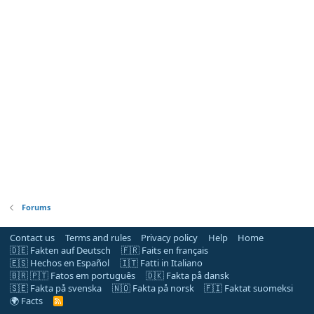
Forums
Contact us
Terms and rules
Privacy policy
Help
Home
🇩🇪 Fakten auf Deutsch
🇫🇷 Faits en français
🇪🇸 Hechos en Español
🇮🇹 Fatti in Italiano
🇧🇷 🇵🇹 Fatos em português
🇩🇰 Fakta på dansk
🇸🇪 Fakta på svenska
🇳🇴 Fakta på norsk
🇫🇮 Faktat suomeksi
🌍 Facts
R
S